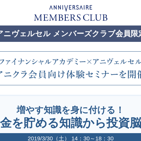
アニヴェルセル メンバーズクラブ会員限
増やす知識を身に付ける！
金を貯める知識から
投資
2019/3/30（土） 14：30～18：30